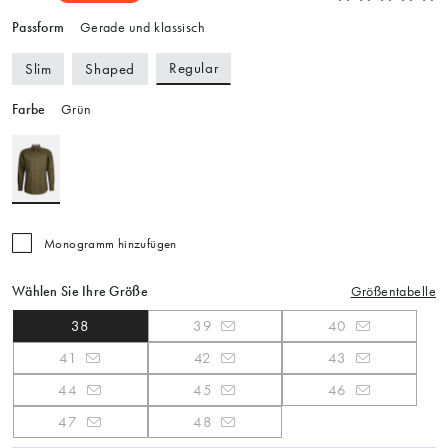
Passform
Gerade und klassisch
Regular
Slim
Shaped
Farbe
Grün
Monogramm hinzufügen
Wählen Sie Ihre Größe
Größentabelle
38
39
40
41
42
43
44
45
46
47
48