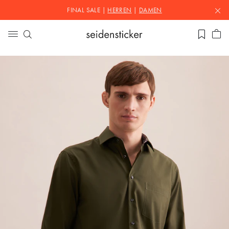
FINAL SALE |
HERREN
|
DAMEN