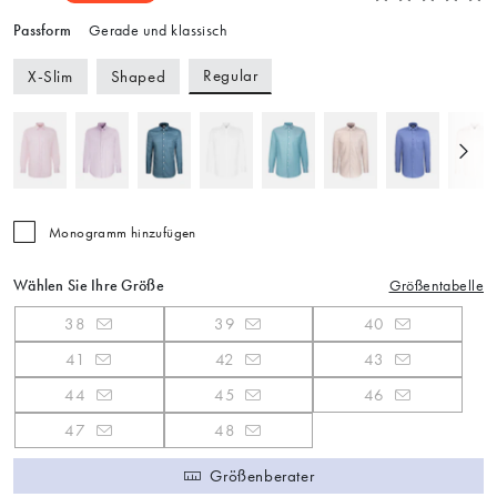
Passform
Gerade und klassisch
Regular
X-Slim
Shaped
Monogramm hinzufügen
Wählen Sie Ihre Größe
Größentabelle
38
39
40
41
42
43
44
45
46
47
48
Größenberater