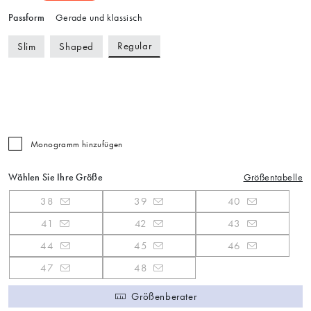
Passform
Gerade und klassisch
Regular
Slim
Shaped
Monogramm hinzufügen
Wählen Sie Ihre Größe
Größentabelle
38
39
40
41
42
43
44
45
46
47
48
Größenberater