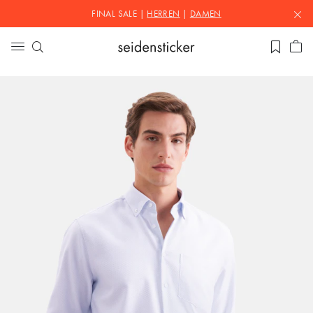
FINAL SALE |
HERREN
|
DAMEN