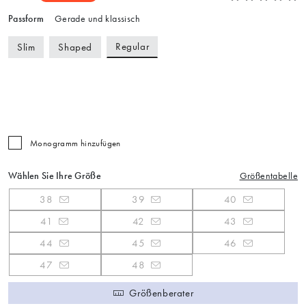
Passform
Gerade und klassisch
Regular
Slim
Shaped
Monogramm hinzufügen
Wählen Sie Ihre Größe
Größentabelle
38
39
40
41
42
43
44
45
46
47
48
Größenberater