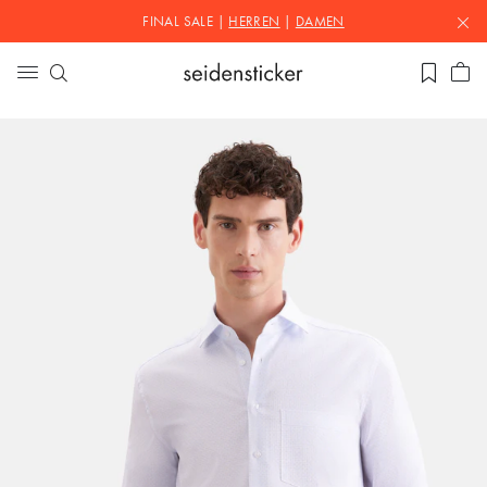
FINAL SALE |
HERREN
|
DAMEN