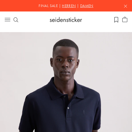
FINAL SALE |
HERREN
|
DAMEN