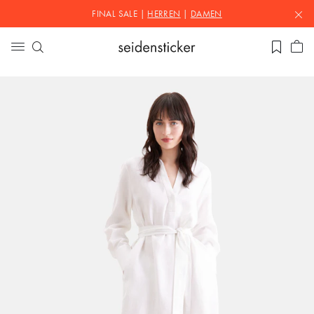
FINAL SALE |
HERREN
|
DAMEN