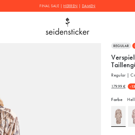
FINAL SALE |
HERREN
|
DAMEN
REGULAR
Verspiel
Tailleng
Regular | Cr
179.99 €
-1
Farbe
Hell