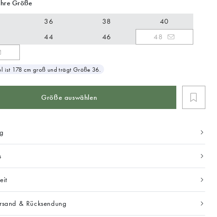
Ihre Größe
36
38
40
44
46
48
 ist 178 cm groß und trägt Größe 36.
Größe auswählen
ng
s
eit
ersand & Rücksendung