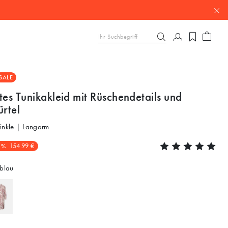
SALE
tes Tunikakleid mit Rüschendetails und
ürtel
inkle | Langarm
3%
154.99 €
blau