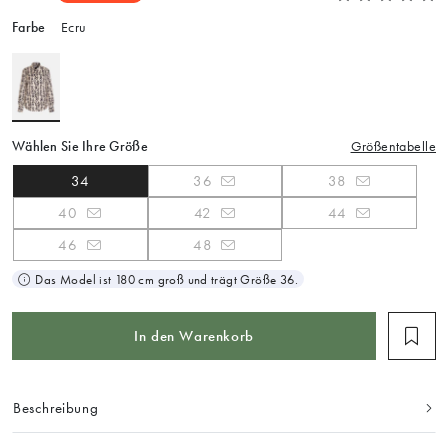
Farbe
Ecru
Wählen Sie Ihre Größe
Größentabelle
34
36
38
40
42
44
46
48
Das Model ist 180 cm groß und trägt Größe 36.
In den Warenkorb
Beschreibung