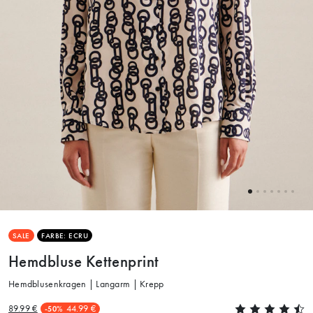
SALE
FARBE: ECRU
Hemdbluse Kettenprint
Hemdblusenkragen | Langarm | Krepp
89.99 €
44.99 €
-50%