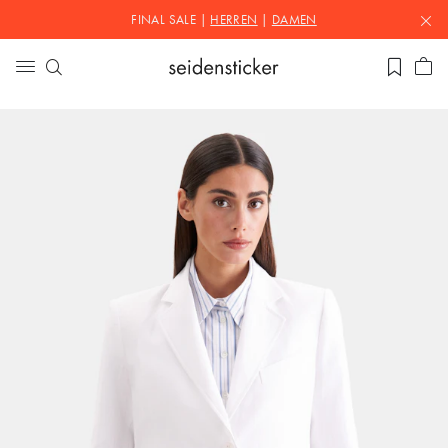
FINAL SALE |
HERREN
|
DAMEN