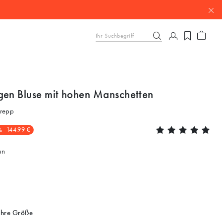
gen Bluse mit hohen Manschetten
repp
%
144.99 €
un
Ihre Größe