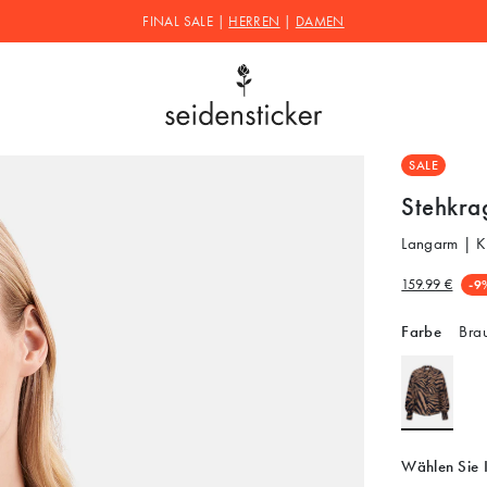
FINAL SALE |
HERREN
|
DAMEN
SALE
Stehkra
Langarm | K
159.99 €
-9
Farbe
Bra
Wählen Sie 