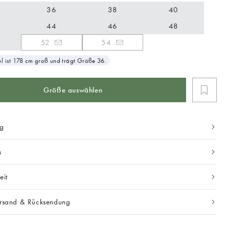
36
38
40
44
46
48
52
54
 ist 178 cm groß und trägt Größe 36.
Größe auswählen
ng
s
eit
ersand & Rücksendung