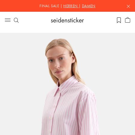
FINAL SALE |
HERREN
|
DAMEN