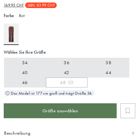
169.95 CHF
83.99 CHF
-50%
Farbe
Rot
Wählen Sie Ihre Größe
34
36
38
40
42
44
46
48
Das Model ist 177 cm groß und trägt Größe 36.
Größe auswählen
Beschreibung