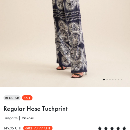
REGULAR
SALE
Regular Hose Tuchprint
Langarm | Viskose
149.95 CHF
73.99 CHF
-50%