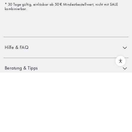
* 30 Tage gültig, einlösbar ab 50 € Mindestbestellwert, nicht mit SALE
kombinierbar.
Hilfe & FAQ
Beratung & Tipps
Seidensticker Group
Service & Kontakt
Unseren Kundenservice erreichen Sie montags bis freitags von 8.00-20.00
Uhr und samstags von 8.00-18.00 Uhr.